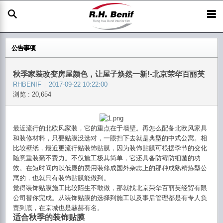
公告事项
秋季家装改变房屋颜色，让屋子焕然一新!-北京荣华百丽芙
RHBENIF
2017-09-22 10:22:00
|
浏览 : 20,654
最近流行的北欧风家装，
它的重点在于墙壁。再怎么配备北欧风家具
和装修材料，只要贴膜没选对，一眼
扫下去
就是典型的中式
公寓
。相
比较壁纸，最近更流行
贴装饰贴膜，因为装饰贴膜可根据季节的变化
随意重装毫不费力。不仅施工极其简单，它还具备防霉防细菌的功
效。在短时间内以低廉的费用装修成国外杂志上的那种成熟精炼型公
寓的，也就只有装饰贴膜能做到。
觉得装饰贴膜施工
比较陌生不敢做，那就找北京荣华百丽芙经贸有限
公司替你完成。从装饰贴膜的选择到施工以及事后管理都是有专人负
责到底，在京城也是赫赫有名。
适合秋季的装
饰贴
膜