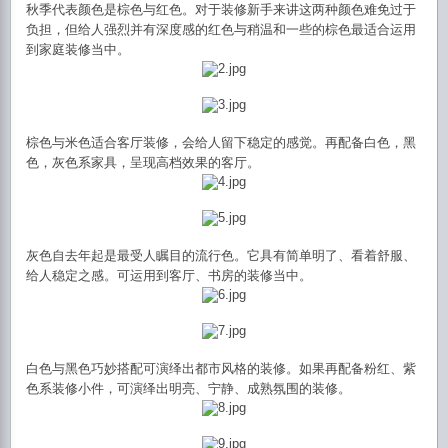
秋季代表
颜色是
棕色
与红色。对于装修新手来讲这两种颜色难免过于
负担，但给人强烈并有深度感的红色与
稍温和一些的棕色最适合运用
到家庭装修当中。
棕色
与米色适合客厅装修，会给人留下稳定的感觉。再配备白色，黑
色，灰色系家具，呈现高档效果的客厅。
灰色自去年起是最受人瞩目的流行色
。
它具有
简单
明了、看着舒服、
给人稳定之感。可运用到客厅、书房的装修当中。
白色
与黑色巧妙搭配可演绎出都市风格的装修。如果再配备粉红、紫
色系装修小件，可演绎出明亮、宁静、成熟氛围的装修。