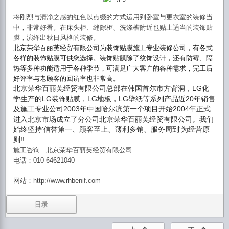
将刚烈与清净之感的红色以点缀的方式运用到卧室与更衣室的装修当
中，非常好看。在床头柜、缝隙柜、洗涤槽附近也贴上适当的装饰贴
膜，演绎出秋日风格的装修。
北京
荣华
百
丽
芙
经贸
有限公司
为
装
饰贴
膜施工
专业
装修公司，有各式
各
样
的装
饰贴
膜可供
您选择
。装
饰贴
膜除了
纹饰设计
，
还
有防霉、隔
热
等多
种
功能适用于各
种
季
节
，可
满
足广大客
户
的各
种
需求，完工后
好
评
率
与
老
顾
客的回
访
率也非常高
。
北京
荣华
百
丽
芙
经贸
有限公司
总
部在
韩国
首尔市方背洞，
LG
化
学
生
产
的
LG
装
饰贴
膜，
LG
地板，
LG
壁
纸
等系列
产
品近
20
年
销
售
及施工
专业
公司
2003
年中
国
哈尔
滨
第一
个项
目
开
始
2004
年正式
进
入北京市
场
成立了分公司北京
荣华
百
丽
芙
经贸
有限公司。我
们
始
终坚
持
'
信
誉
第一、
顾
客至上、薄利多
销
、服
务
周到
'
为经营
原
则
!!
:
施工咨
询
北京
荣华百丽芙经贸有限公司
电话
：
010-64621040
网站
：
http://www.rhbenif.com
目录