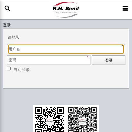
登录
请登录
登录
自动登录